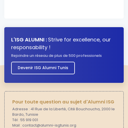
L'ISG ALUMNI :
Strive for excellence, our
responsability !
Rejoindre un réseau de plus de 500 professionels
Devenir ISG Alumni Tunis
Pour toute question au sujet d'Alumni ISG
Adresse : 41 Rue de la Liberté, Cité Bouchoucha, 2000 le
Bardo, Tunisie
Tél : 55 919 001
Mail : contact@alumni-isgtunis.org