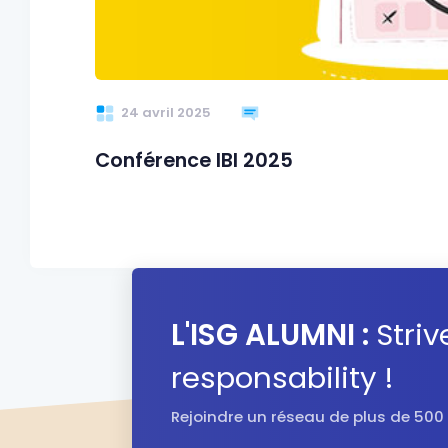
24 avril 2025
Conférence IBI 2025
L'ISG ALUMNI :
Striv
responsability !
Rejoindre un réseau de plus de 500