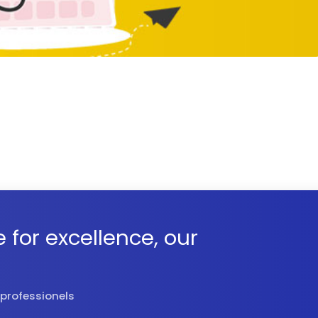
e for excellence, our
 professionels